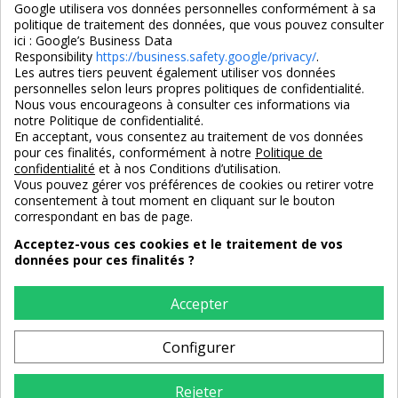
Google utilisera vos données personnelles conformément à sa
politique de traitement des données, que vous pouvez consulter
ici :
Google’s Business Data
Responsibility
https://business.safety.google/privacy/
.
Les autres tiers peuvent également utiliser vos données
personnelles selon leurs propres politiques de confidentialité.
4,7/5
Nous vous encourageons à consulter ces informations via
notre Politique de confidentialité.
En acceptant, vous consentez au traitement de vos données
pour ces finalités, conformément à notre
Politique de
3X SANS FRAIS
PAIEMENT 100% SÉCURISÉ
confidentialité
et à nos Conditions d’utilisation.
100% sécurisé
par CB / Amex / Virement
Vous pouvez gérer vos préférences de cookies ou retirer votre
consentement à tout moment en cliquant sur le bouton
correspondant en bas de page.
Acceptez-vous ces cookies et le traitement de vos
données pour ces finalités ?
LIVRAISON 12/18 JOURS
ENTREPRISE FRANCAISE
offerte en standard
depuis 2008
Accepter
Configurer
RETOURS
sous 14 jours
Rejeter