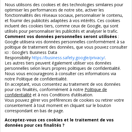
Nous utilisons des cookies et des technologies similaires pour
optimiser les performances de notre site, activer les
Services
fonctionnalités des réseaux sociaux, personnaliser le contenu,
et fournir des publicités adaptées à vos intérêts. Ces cookies
incluent des cookies tiers, comme ceux de Google, qui sont
Nous suivre
utilisés pour personnaliser les publicités et analyser le trafic.
Comment vos données personnelles seront utilisées
:
Google utilisera vos données personnelles conformément à sa
politique de traitement des données, que vous pouvez consulter
ici :
Google’s Business Data
Responsibility
https://business.safety.google/privacy/
.
Les autres tiers peuvent également utiliser vos données
personnelles selon leurs propres politiques de confidentialité.
4,7/5
Nous vous encourageons à consulter ces informations via
notre Politique de confidentialité.
En acceptant, vous consentez au traitement de vos données
pour ces finalités, conformément à notre
Politique de
3X SANS FRAIS
PAIEMENT 100% SÉCURISÉ
confidentialité
et à nos Conditions d’utilisation.
100% sécurisé
par CB / Amex / Virement
Vous pouvez gérer vos préférences de cookies ou retirer votre
consentement à tout moment en cliquant sur le bouton
correspondant en bas de page.
Acceptez-vous ces cookies et le traitement de vos
données pour ces finalités ?
LIVRAISON 12/18 JOURS
ENTREPRISE FRANCAISE