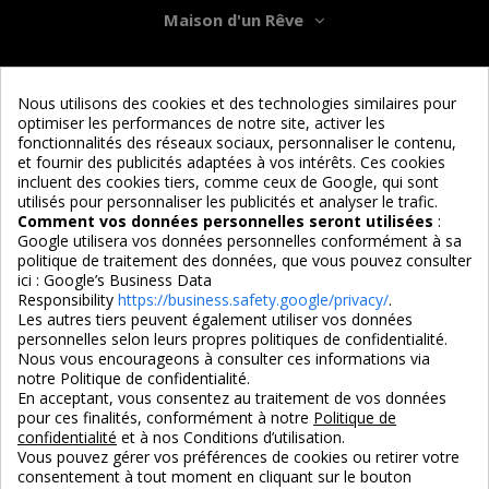
Maison d'un Rêve
Informations
Nous utilisons des cookies et des technologies similaires pour
optimiser les performances de notre site, activer les
Services
fonctionnalités des réseaux sociaux, personnaliser le contenu,
et fournir des publicités adaptées à vos intérêts. Ces cookies
incluent des cookies tiers, comme ceux de Google, qui sont
Nous suivre
utilisés pour personnaliser les publicités et analyser le trafic.
Comment vos données personnelles seront utilisées
:
Google utilisera vos données personnelles conformément à sa
politique de traitement des données, que vous pouvez consulter
ici :
Google’s Business Data
Responsibility
https://business.safety.google/privacy/
.
Les autres tiers peuvent également utiliser vos données
personnelles selon leurs propres politiques de confidentialité.
4,7/5
Nous vous encourageons à consulter ces informations via
notre Politique de confidentialité.
En acceptant, vous consentez au traitement de vos données
pour ces finalités, conformément à notre
Politique de
3X SANS FRAIS
PAIEMENT 100% SÉCURISÉ
confidentialité
et à nos Conditions d’utilisation.
100% sécurisé
par CB / Amex / Virement
Vous pouvez gérer vos préférences de cookies ou retirer votre
consentement à tout moment en cliquant sur le bouton