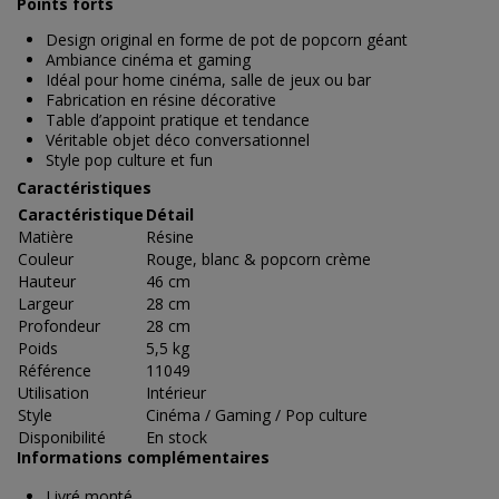
Points forts
Design original en forme de pot de popcorn géant
Ambiance cinéma et gaming
Idéal pour home cinéma, salle de jeux ou bar
Fabrication en résine décorative
Table d’appoint pratique et tendance
Véritable objet déco conversationnel
Style pop culture et fun
Caractéristiques
Caractéristique
Détail
Matière
Résine
Couleur
Rouge, blanc & popcorn crème
Hauteur
46 cm
Largeur
28 cm
Profondeur
28 cm
Poids
5,5 kg
Référence
11049
Utilisation
Intérieur
Style
Cinéma / Gaming / Pop culture
Disponibilité
En stock
Informations complémentaires
Livré monté