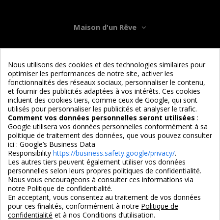
Maison d'un Rêve
Informations
Nous utilisons des cookies et des technologies similaires pour
optimiser les performances de notre site, activer les
Services
fonctionnalités des réseaux sociaux, personnaliser le contenu,
et fournir des publicités adaptées à vos intérêts. Ces cookies
incluent des cookies tiers, comme ceux de Google, qui sont
Nous suivre
utilisés pour personnaliser les publicités et analyser le trafic.
Comment vos données personnelles seront utilisées
:
Google utilisera vos données personnelles conformément à sa
politique de traitement des données, que vous pouvez consulter
ici :
Google’s Business Data
Responsibility
https://business.safety.google/privacy/
.
Les autres tiers peuvent également utiliser vos données
personnelles selon leurs propres politiques de confidentialité.
4,7/5
Nous vous encourageons à consulter ces informations via
notre Politique de confidentialité.
En acceptant, vous consentez au traitement de vos données
pour ces finalités, conformément à notre
Politique de
3X SANS FRAIS
PAIEMENT 100% SÉCURISÉ
confidentialité
et à nos Conditions d’utilisation.