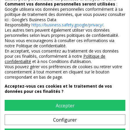
Comment vos données personnelles seront utilisées
:
Google utilisera vos données personnelles conformément à sa
politique de traitement des données, que vous pouvez consulter
ici :
Google’s Business Data
Responsibility
https://business.safety.google/privacy/
.
Les autres tiers peuvent également utiliser vos données
personnelles selon leurs propres politiques de confidentialité.
4,7/5
Nous vous encourageons à consulter ces informations via
notre Politique de confidentialité.
En acceptant, vous consentez au traitement de vos données
pour ces finalités, conformément à notre
Politique de
3X SANS FRAIS
PAIEMENT 100% SÉCURISÉ
confidentialité
et à nos Conditions d’utilisation.
100% sécurisé
par CB / Amex / Virement
Vous pouvez gérer vos préférences de cookies ou retirer votre
consentement à tout moment en cliquant sur le bouton
correspondant en bas de page.
Acceptez-vous ces cookies et le traitement de vos
données pour ces finalités ?
LIVRAISON 12/18 JOURS
ENTREPRISE FRANCAISE
offerte en standard
depuis 2008
Accepter
Configurer
RETOURS