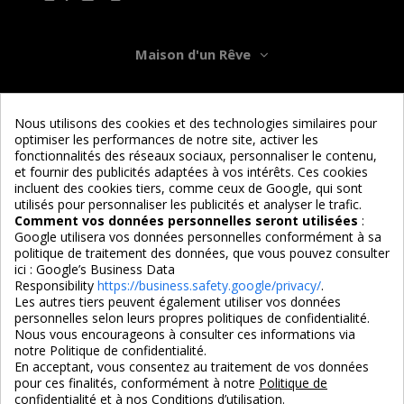
Maison d'un Rêve
Informations
Nous utilisons des cookies et des technologies similaires pour
optimiser les performances de notre site, activer les
Services
fonctionnalités des réseaux sociaux, personnaliser le contenu,
et fournir des publicités adaptées à vos intérêts. Ces cookies
incluent des cookies tiers, comme ceux de Google, qui sont
Nous suivre
utilisés pour personnaliser les publicités et analyser le trafic.
Comment vos données personnelles seront utilisées
:
Google utilisera vos données personnelles conformément à sa
politique de traitement des données, que vous pouvez consulter
ici :
Google’s Business Data
Responsibility
https://business.safety.google/privacy/
.
Les autres tiers peuvent également utiliser vos données
personnelles selon leurs propres politiques de confidentialité.
4,7/5
Nous vous encourageons à consulter ces informations via
notre Politique de confidentialité.
En acceptant, vous consentez au traitement de vos données
pour ces finalités, conformément à notre
Politique de
3X SANS FRAIS
PAIEMENT 100% SÉCURISÉ
confidentialité
et à nos Conditions d’utilisation.