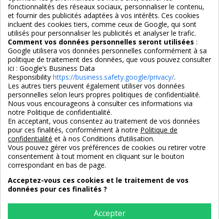
Services
fonctionnalités des réseaux sociaux, personnaliser le contenu,
et fournir des publicités adaptées à vos intérêts. Ces cookies
incluent des cookies tiers, comme ceux de Google, qui sont
Nous suivre
utilisés pour personnaliser les publicités et analyser le trafic.
Comment vos données personnelles seront utilisées
:
Google utilisera vos données personnelles conformément à sa
politique de traitement des données, que vous pouvez consulter
ici :
Google’s Business Data
Responsibility
https://business.safety.google/privacy/
.
Les autres tiers peuvent également utiliser vos données
personnelles selon leurs propres politiques de confidentialité.
4,7/5
Nous vous encourageons à consulter ces informations via
notre Politique de confidentialité.
En acceptant, vous consentez au traitement de vos données
pour ces finalités, conformément à notre
Politique de
3X SANS FRAIS
PAIEMENT 100% SÉCURISÉ
confidentialité
et à nos Conditions d’utilisation.
100% sécurisé
par CB / Amex / Virement
Vous pouvez gérer vos préférences de cookies ou retirer votre
consentement à tout moment en cliquant sur le bouton
correspondant en bas de page.
Acceptez-vous ces cookies et le traitement de vos
données pour ces finalités ?
LIVRAISON 12/18 JOURS
ENTREPRISE FRANCAISE
offerte en standard
depuis 2008
Accepter