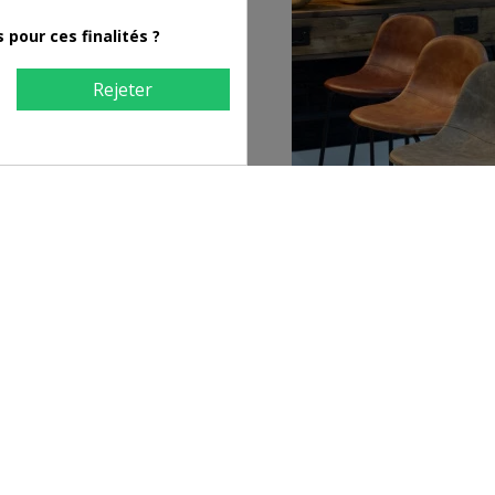
pour ces finalités ?
Rejeter
ilienne de jardin pliante
Tabouret de bar Beige avec 
métal
85,00 €
69,00 €
179,00 €
175,00 €