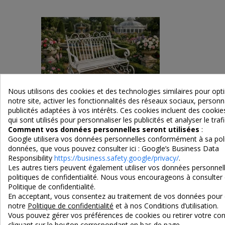
Nous utilisons des cookies et des technologies similaires pour op
notre site, activer les fonctionnalités des réseaux sociaux, personna
publicités adaptées à vos intérêts. Ces cookies incluent des cook
qui sont utilisés pour personnaliser les publicités et analyser le trafi
Comment vos données personnelles seront utilisées
:
Google utilisera vos données personnelles conformément à sa poli
Banc rocking chair en métal blanc crème
Tabouret d
données, que vous pouvez consulter ici :
Google’s Business Data
Responsibility
https://business.safety.google/privacy/
.
Les autres tiers peuvent également utiliser vos données personnell
315,00 €
politiques de confidentialité. Nous vous encourageons à consulter 
Politique de confidentialité.
En acceptant, vous consentez au traitement de vos données pour 
notre
Politique de confidentialité
et à nos Conditions d’utilisation.
Vous pouvez gérer vos préférences de cookies ou retirer votre 
cliquant sur le bouton correspondant en bas de page.