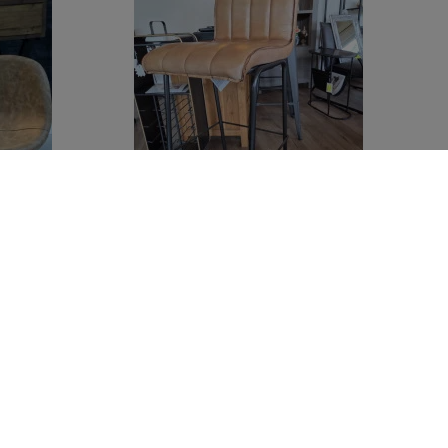
pieds en
Tabouret de bar en cuir vieilli Marvin
Cognac
215,00 €
335,00 €