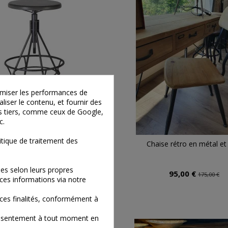
timiser les performances de
liser le contenu, et fournir des
ies tiers, comme ceux de Google,
c.
tique de traitement des
e bar rond réglable en hauteur
Chaise rétro en métal et
en métal gris
es selon leurs propres
80,00 €
95,00 €
189,00 €
175,00 €
ces informations via notre
ces finalités, conformément à
consentement à tout moment en