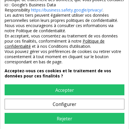
ici :
Google’s Business Data
Responsibility
https://business.safety.google/privacy/
.
Les autres tiers peuvent également utiliser vos données
personnelles selon leurs propres politiques de confidentialité.
4,7/5
Nous vous encourageons à consulter ces informations via
notre Politique de confidentialité.
En acceptant, vous consentez au traitement de vos données
pour ces finalités, conformément à notre
Politique de
3X SANS FRAIS
PAIEMENT 100% SÉCURISÉ
confidentialité
et à nos Conditions d’utilisation.
100% sécurisé
par CB / Amex / Virement
Vous pouvez gérer vos préférences de cookies ou retirer votre
consentement à tout moment en cliquant sur le bouton
correspondant en bas de page.
Acceptez-vous ces cookies et le traitement de vos
données pour ces finalités ?
LIVRAISON 12/18 JOURS
ENTREPRISE FRANCAISE
offerte en standard
depuis 2008
Accepter
Configurer
RETOURS
sous 14 jours
Rejeter
AJOUTER AU PANIER