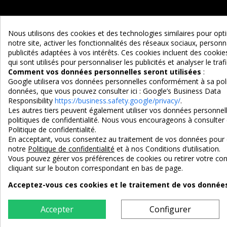
Nous utilisons des cookies et des technologies similaires pour op
notre site, activer les fonctionnalités des réseaux sociaux, personna
publicités adaptées à vos intérêts. Ces cookies incluent des cook
qui sont utilisés pour personnaliser les publicités et analyser le trafi
Maison d'un Rêve
Comment vos données personnelles seront utilisées
:
Google utilisera vos données personnelles conformément à sa poli
Adresse :
données, que vous pouvez consulter ici :
Google’s Business Data
EURL MAISON D'UN REVE
Responsibility
https://business.safety.google/privacy/
.
Les autres tiers peuvent également utiliser vos données personnell
90 Route d'Ascarat
politiques de confidentialité. Nous vous encourageons à consulter 
Politique de confidentialité.
64220 UHART-CIZE
En acceptant, vous consentez au traitement de vos données pour 
Tel : 05 59 19 10 38
notre
Politique de confidentialité
et à nos Conditions d’utilisation.
Vous pouvez gérer vos préférences de cookies ou retirer votre 
e-mail : contact@maisondunreve.com
cliquant sur le bouton correspondant en bas de page.
Acceptez-vous ces cookies et le traitement de vos données 
3X SANS FRAIS
PAIEMENT 10
100% sécurisé
par CB / Ame
Accepter
Configurer