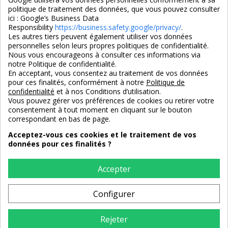
politique de traitement des données, que vous pouvez consulter
ici :
Google’s Business Data
Responsibility
https://business.safety.google/privacy/
.
Les autres tiers peuvent également utiliser vos données
personnelles selon leurs propres politiques de confidentialité.
4,7/5
Nous vous encourageons à consulter ces informations via
notre Politique de confidentialité.
En acceptant, vous consentez au traitement de vos données
pour ces finalités, conformément à notre
Politique de
3X SANS FRAIS
PAIEMENT 100% SÉCURISÉ
confidentialité
et à nos Conditions d’utilisation.
100% sécurisé
par CB / Amex / Virement
Vous pouvez gérer vos préférences de cookies ou retirer votre
consentement à tout moment en cliquant sur le bouton
correspondant en bas de page.
Acceptez-vous ces cookies et le traitement de vos
données pour ces finalités ?
LIVRAISON 12/18 JOURS
ENTREPRISE FRANCAISE
offerte en standard
depuis 2008
Accepter
Configurer
RETOURS
sous 14 jours
Rejeter