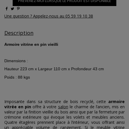
PRÉVENEZ-MOI LORSQUE LE PRODUIT EST DISPONIBLE
Une question ? Appelez-nous au 05 59 19 10 38
Description
Armoire vitrine en pin vieilli
Dimensions :
Hauteur 223 cm x Largeur 110 cm x Profondeur 43 cm
Poids : 88 kgs
Imposante dans sa structure de bois recyclé, cette
armoire
vitrée en pin
offre à votre
salon
le charme de l’ancien, mis en
valeur par la finition vieillie du bois ainsi que par la fermeture par
crémone extérieure qui évoque les volets et meubles anciens.
Quatre étagères prennent place à l’intérieur, vous offrant ainsi
un appréciable volume de rangement. Si le
meuble vitrine