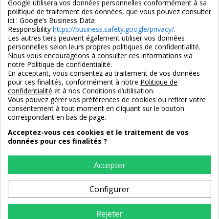
Google utilisera vos données personnelles conformément à sa
politique de traitement des données, que vous pouvez consulter
ici :
Google’s Business Data
Responsibility
https://business.safety.google/privacy/
.
Les autres tiers peuvent également utiliser vos données
personnelles selon leurs propres politiques de confidentialité.
4,7/5
Nous vous encourageons à consulter ces informations via
notre Politique de confidentialité.
En acceptant, vous consentez au traitement de vos données
pour ces finalités, conformément à notre
Politique de
3X SANS FRAIS
PAIEMENT 100% SÉCURISÉ
confidentialité
et à nos Conditions d’utilisation.
100% sécurisé
par CB / Amex / Virement
Vous pouvez gérer vos préférences de cookies ou retirer votre
consentement à tout moment en cliquant sur le bouton
correspondant en bas de page.
Acceptez-vous ces cookies et le traitement de vos
données pour ces finalités ?
LIVRAISON 12/18 JOURS
ENTREPRISE FRANCAISE
offerte en standard
depuis 2008
Accepter
Configurer
RETOURS
sous 14 jours
Rejeter