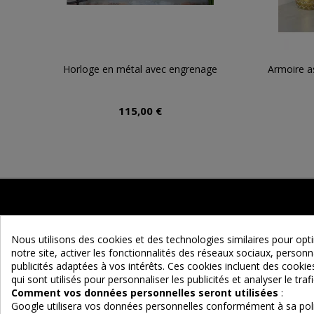
Horloge en métal avec engrenage
Armoire as
115,00 €
Nous utilisons des cookies et des technologies similaires pour op
notre site, activer les fonctionnalités des réseaux sociaux, personna
publicités adaptées à vos intérêts. Ces cookies incluent des cook
qui sont utilisés pour personnaliser les publicités et analyser le trafi
Maison d'un Rêve
Comment vos données personnelles seront utilisées
:
Google utilisera vos données personnelles conformément à sa poli
Adresse :