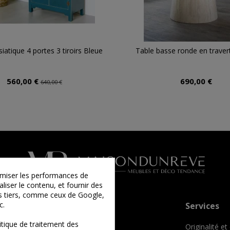
iatique 4 portes 3 tiroirs Bleue
Table basse ronde en traver
560,00 €
690,00 €
640,00 €
timiser les performances de
liser le contenu, et fournir des
ies tiers, comme ceux de Google,
c.
Informations
Services
tique de traitement des
Qui sommes-nous ?
Originalité et