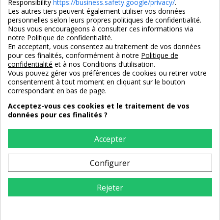
Responsibility
https://business.safety.google/privacy/
.
Les autres tiers peuvent également utiliser vos données
personnelles selon leurs propres politiques de confidentialité.
4,7/5
Nous vous encourageons à consulter ces informations via
notre Politique de confidentialité.
En acceptant, vous consentez au traitement de vos données
pour ces finalités, conformément à notre
Politique de
3X SANS FRAIS
PAIEMENT 100% SÉCURISÉ
confidentialité
et à nos Conditions d’utilisation.
100% sécurisé
par CB / Amex / Virement
Vous pouvez gérer vos préférences de cookies ou retirer votre
consentement à tout moment en cliquant sur le bouton
correspondant en bas de page.
Acceptez-vous ces cookies et le traitement de vos
données pour ces finalités ?
LIVRAISON 12/18 JOURS
ENTREPRISE FRANCAISE
offerte en standard
depuis 2008
Accepter
Configurer
RETOURS
sous 14 jours
Rejeter
AJOUTER AU PANIER
Maisondunreve.com © Tous droits réservés