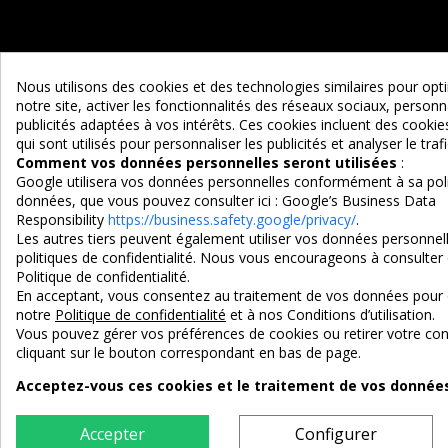
Nous utilisons des cookies et des technologies similaires pour op
notre site, activer les fonctionnalités des réseaux sociaux, personna
publicités adaptées à vos intérêts. Ces cookies incluent des cook
qui sont utilisés pour personnaliser les publicités et analyser le trafi
Maison d'un Rêve
Comment vos données personnelles seront utilisées
:
Google utilisera vos données personnelles conformément à sa poli
Adresse :
données, que vous pouvez consulter ici :
Google’s Business Data
EURL MAISON D'UN REVE
Responsibility
https://business.safety.google/privacy/
.
Les autres tiers peuvent également utiliser vos données personnell
90 Route d'Ascarat
politiques de confidentialité. Nous vous encourageons à consulter 
Politique de confidentialité.
64220 UHART-CIZE
En acceptant, vous consentez au traitement de vos données pour 
Tel : 05 59 19 10 38
notre
Politique de confidentialité
et à nos Conditions d’utilisation.
Vous pouvez gérer vos préférences de cookies ou retirer votre 
e-mail : contact@maisondunreve.com
cliquant sur le bouton correspondant en bas de page.
Acceptez-vous ces cookies et le traitement de vos données 
3X SANS FRAIS
PAIEMENT 10
100% sécurisé
par CB / Ame
Accepter
Configurer