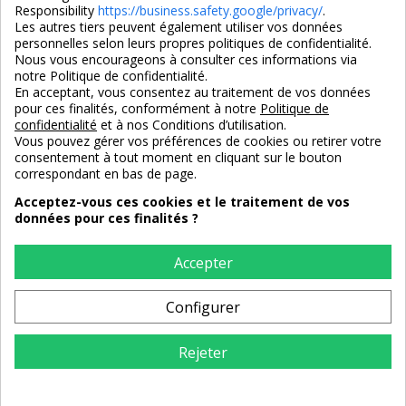
Responsibility
https://business.safety.google/privacy/
.
Les autres tiers peuvent également utiliser vos données
personnelles selon leurs propres politiques de confidentialité.
4,7/5
Nous vous encourageons à consulter ces informations via
notre Politique de confidentialité.
En acceptant, vous consentez au traitement de vos données
pour ces finalités, conformément à notre
Politique de
3X SANS FRAIS
PAIEMENT 100% SÉCURISÉ
confidentialité
et à nos Conditions d’utilisation.
100% sécurisé
par CB / Amex / Virement
Vous pouvez gérer vos préférences de cookies ou retirer votre
consentement à tout moment en cliquant sur le bouton
correspondant en bas de page.
Acceptez-vous ces cookies et le traitement de vos
données pour ces finalités ?
LIVRAISON 12/18 JOURS
ENTREPRISE FRANCAISE
offerte en standard
depuis 2008
Accepter
Configurer
RETOURS
sous 14 jours
Rejeter
AJOUTER AU PANIER
Maisondunreve.com © Tous droits réservés