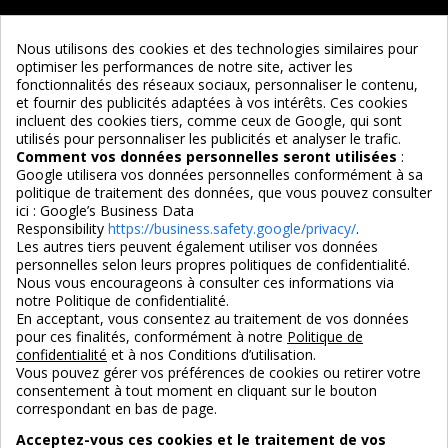
Informations
Nous utilisons des cookies et des technologies similaires pour
optimiser les performances de notre site, activer les
Services
fonctionnalités des réseaux sociaux, personnaliser le contenu,
et fournir des publicités adaptées à vos intérêts. Ces cookies
incluent des cookies tiers, comme ceux de Google, qui sont
Nous suivre
utilisés pour personnaliser les publicités et analyser le trafic.
Comment vos données personnelles seront utilisées
:
Google utilisera vos données personnelles conformément à sa
politique de traitement des données, que vous pouvez consulter
ici :
Google’s Business Data
Responsibility
https://business.safety.google/privacy/
.
Les autres tiers peuvent également utiliser vos données
personnelles selon leurs propres politiques de confidentialité.
4,7/5
Nous vous encourageons à consulter ces informations via
notre Politique de confidentialité.
En acceptant, vous consentez au traitement de vos données
pour ces finalités, conformément à notre
Politique de
3X SANS FRAIS
PAIEMENT 100% SÉCURISÉ
confidentialité
et à nos Conditions d’utilisation.
100% sécurisé
par CB / Amex / Virement
Vous pouvez gérer vos préférences de cookies ou retirer votre
consentement à tout moment en cliquant sur le bouton
correspondant en bas de page.
Acceptez-vous ces cookies et le traitement de vos