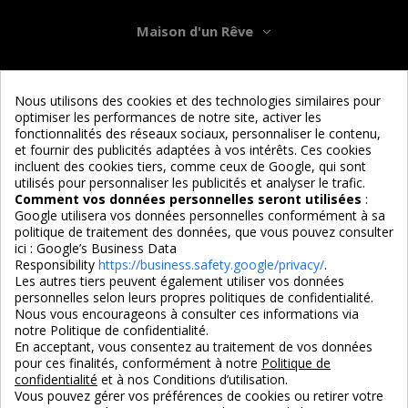
Maison d'un Rêve
Informations
Nous utilisons des cookies et des technologies similaires pour
optimiser les performances de notre site, activer les
Services
fonctionnalités des réseaux sociaux, personnaliser le contenu,
et fournir des publicités adaptées à vos intérêts. Ces cookies
incluent des cookies tiers, comme ceux de Google, qui sont
Nous suivre
utilisés pour personnaliser les publicités et analyser le trafic.
Comment vos données personnelles seront utilisées
:
Google utilisera vos données personnelles conformément à sa
politique de traitement des données, que vous pouvez consulter
ici :
Google’s Business Data
Responsibility
https://business.safety.google/privacy/
.
Les autres tiers peuvent également utiliser vos données
personnelles selon leurs propres politiques de confidentialité.
4,7/5
Nous vous encourageons à consulter ces informations via
notre Politique de confidentialité.
En acceptant, vous consentez au traitement de vos données
pour ces finalités, conformément à notre
Politique de
3X SANS FRAIS
PAIEMENT 100% SÉCURISÉ
confidentialité
et à nos Conditions d’utilisation.
100% sécurisé
par CB / Amex / Virement
Vous pouvez gérer vos préférences de cookies ou retirer votre