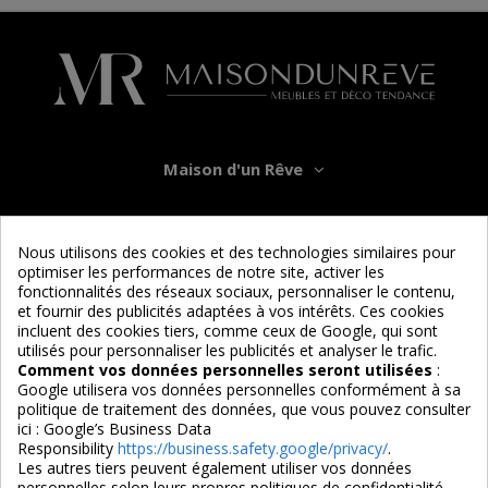
Maison d'un Rêve
Informations
Nous utilisons des cookies et des technologies similaires pour
optimiser les performances de notre site, activer les
Services
fonctionnalités des réseaux sociaux, personnaliser le contenu,
et fournir des publicités adaptées à vos intérêts. Ces cookies
incluent des cookies tiers, comme ceux de Google, qui sont
Nous suivre
utilisés pour personnaliser les publicités et analyser le trafic.
Comment vos données personnelles seront utilisées
:
Google utilisera vos données personnelles conformément à sa
politique de traitement des données, que vous pouvez consulter
ici :
Google’s Business Data
Responsibility
https://business.safety.google/privacy/
.
Les autres tiers peuvent également utiliser vos données
personnelles selon leurs propres politiques de confidentialité.
4,7/5