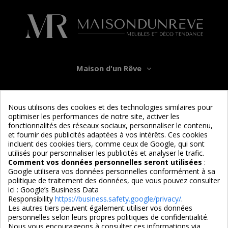
Maison d'un Rêve
Informations
Nous utilisons des cookies et des technologies similaires pour
optimiser les performances de notre site, activer les
Services
fonctionnalités des réseaux sociaux, personnaliser le contenu,
et fournir des publicités adaptées à vos intérêts. Ces cookies
incluent des cookies tiers, comme ceux de Google, qui sont
Nous suivre
utilisés pour personnaliser les publicités et analyser le trafic.
Comment vos données personnelles seront utilisées
:
Google utilisera vos données personnelles conformément à sa
politique de traitement des données, que vous pouvez consulter
ici :
Google’s Business Data
Responsibility
https://business.safety.google/privacy/
.
Les autres tiers peuvent également utiliser vos données
personnelles selon leurs propres politiques de confidentialité.
4,7/5
Nous vous encourageons à consulter ces informations via