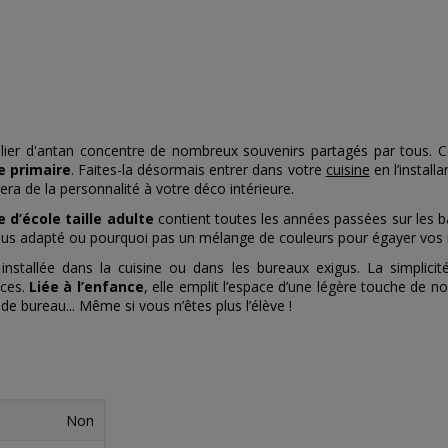
colier d'antan concentre de nombreux souvenirs partagés par tous.
e primaire
. Faites-la désormais entrer dans votre
cuisine
en l’install
era de la personnalité à votre déco intérieure.
e d’école taille adulte
contient toutes les années passées sur les ban
 plus adapté ou pourquoi pas un mélange de couleurs pour égayer vos
nstallée dans la cuisine ou dans les bureaux exigus. La simplici
èces.
Liée à l’enfance
, elle emplit l’espace d’une légère touche de n
de bureau... Même si vous n’êtes plus l’élève !
Non