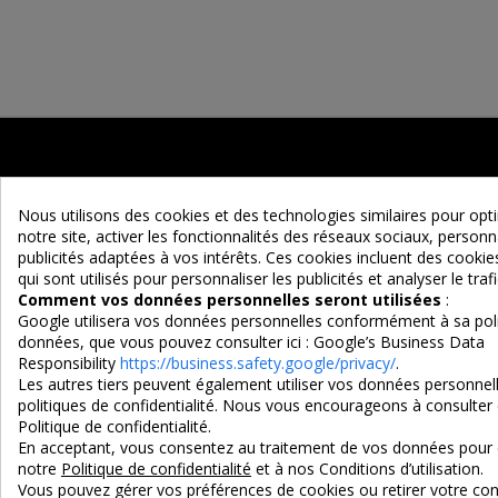
Nous utilisons des cookies et des technologies similaires pour op
notre site, activer les fonctionnalités des réseaux sociaux, personna
publicités adaptées à vos intérêts. Ces cookies incluent des cook
qui sont utilisés pour personnaliser les publicités et analyser le trafi
Maison d'un Rêve
Comment vos données personnelles seront utilisées
:
Google utilisera vos données personnelles conformément à sa poli
Adresse :
données, que vous pouvez consulter ici :
Google’s Business Data
EURL MAISON D'UN REVE
Responsibility
https://business.safety.google/privacy/
.
Les autres tiers peuvent également utiliser vos données personnell
90 Route d'Ascarat
politiques de confidentialité. Nous vous encourageons à consulter 
64220 UHART-CIZE
Politique de confidentialité.
En acceptant, vous consentez au traitement de vos données pour 
Tel : 05 59 19 10 38
notre
Politique de confidentialité
et à nos Conditions d’utilisation.
Vous pouvez gérer vos préférences de cookies ou retirer votre 
e-mail : contact@maisondunreve.com