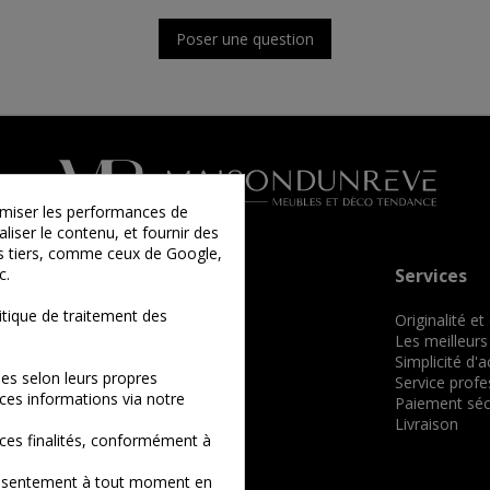
Poser une question
timiser les performances de
liser le contenu, et fournir des
ies tiers, comme ceux de Google,
c.
Informations
Services
tique de traitement des
Qui sommes-nous ?
Originalité et
Comment commander ?
Les meilleurs
Conditions générales de vente
Simplicité d'
es selon leurs propres
Mentions légales
Service profe
ces informations via notre
Nos billets
Paiement séc
Plan du site
Livraison
ces finalités, conformément à
consentement à tout moment en