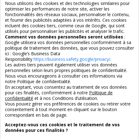
Nous utilisons des cookies et des technologies similaires pour
optimiser les performances de notre site, activer les
Services
fonctionnalités des réseaux sociaux, personnaliser le contenu,
et fournir des publicités adaptées à vos intérêts. Ces cookies
incluent des cookies tiers, comme ceux de Google, qui sont
Nous suivre
utilisés pour personnaliser les publicités et analyser le trafic.
Comment vos données personnelles seront utilisées
:
Google utilisera vos données personnelles conformément à sa
politique de traitement des données, que vous pouvez consulter
ici :
Google’s Business Data
Responsibility
https://business.safety.google/privacy/
.
Les autres tiers peuvent également utiliser vos données
personnelles selon leurs propres politiques de confidentialité.
4,7/5
Nous vous encourageons à consulter ces informations via
notre Politique de confidentialité.
En acceptant, vous consentez au traitement de vos données
pour ces finalités, conformément à notre
Politique de
3X SANS FRAIS
PAIEMENT 100% SÉCURISÉ
confidentialité
et à nos Conditions d’utilisation.
100% sécurisé
par CB / Amex / Virement
Vous pouvez gérer vos préférences de cookies ou retirer votre
consentement à tout moment en cliquant sur le bouton
correspondant en bas de page.
Acceptez-vous ces cookies et le traitement de vos
données pour ces finalités ?
LIVRAISON 12/18 JOURS
ENTREPRISE FRANCAISE
offerte en standard
depuis 2008