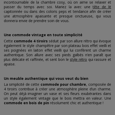
incontournable de la chambre cosy, où on aime se relaxer et
passer du temps avec soi. Mariez la avec une
tête de lit
capitonnée ou dans des coloris peps et tendance afin de créer
une atmosphère apaisante et presque onctueuse, qui vous
donnera envie de prendre soin de vous.
Une commode vintage en toute simplicité
Cette
commode 4 tiroirs
séduit par son allure rétro qui évoque
également le style champêtre par son plateau bois effet vieilli et
ses poignées en laiton effet vieilli qui lui confèrent un charme
authentique. Son allure avec ses pieds galbés n’en paraît que
plus délicate et raffinée, et sent bon le
style rétro
qui rassure et
apaise.
Un meuble authentique qui vous veut du bien
La simplicité de cette
commode pour chambre
, composée de
4 tiroirs contribue à créer une atmosphère pleine d’un charme.
On peut déjà imaginer un vase et ses fleurs exubérantes dans
un style également vintage que le bois mettra en valeur. Une
commode en bois de pin
résolument chic et authentique !