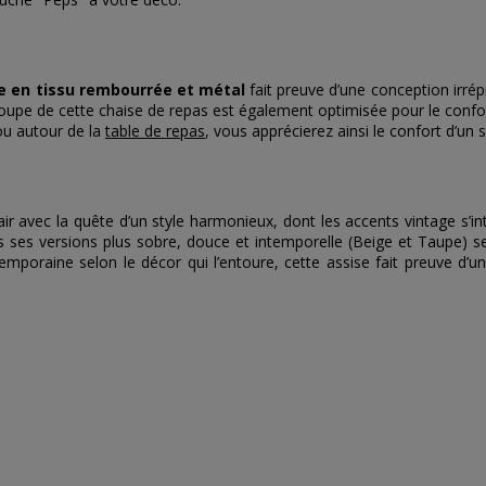
e en tissu rembourrée et métal
fait preuve d’une conception irré
 coupe de cette chaise de repas est également optimisée pour le confor
u autour de la
table de repas
, vous apprécierez ainsi le confort d’u
air avec la quête d’un style harmonieux, dont les accents vintage s’
ses versions plus sobre, douce et intemporelle (Beige et Taupe) se
mporaine selon le décor qui l’entoure, cette assise fait preuve d’un