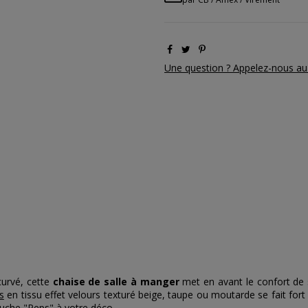
Une question ? Appelez-nous au
curvé, cette
chaise de salle à manger
met en avant le confort de 
s
en tissu effet velours texturé beige, taupe ou moutarde se fait fort 
ouche "Peps" à votre déco.